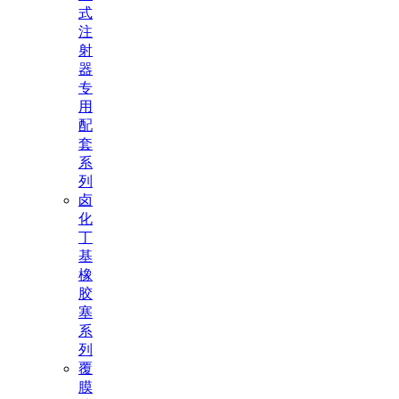
式
注
射
器
专
用
配
套
系
列
卤
化
丁
基
橡
胶
塞
系
列
覆
膜