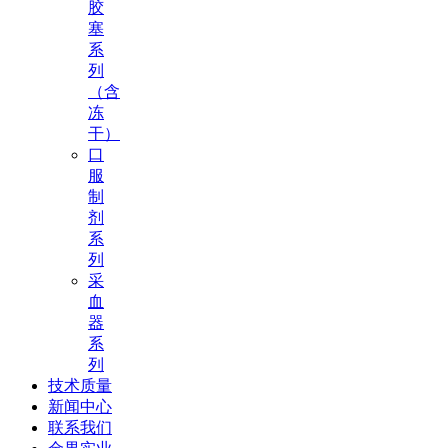
胶
塞
系
列
（含
冻
干）
口
服
制
剂
系
列
采
血
器
系
列
技术质量
新闻中心
联系我们