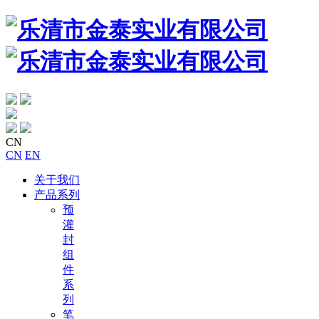
CN
CN
EN
关于我们
产品系列
预
灌
封
组
件
系
列
笔